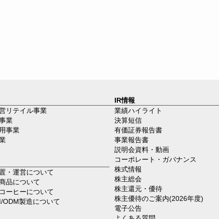
IR情報
営リテイル事業
業績ハイライト
事業
決算短信
用事業
有価証券報告書
業
事業報告書
説明会資料・動画
コーポレート・ガバナンス
株式情報
置・運営について
株主総会
商品について
株主還元・優待
コーヒーについて
株主優待のご案内(2026年度)
M/ODM製造について
電子公告
よくある質問