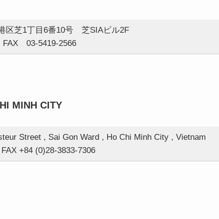
都港区芝1丁目6番10号 芝SIAビル2F
 FAX 03-5419-2566
HI MINH CITY
steur Street , Sai Gon Ward , Ho Chi Minh City , Vietnam
FAX +84 (0)28-3833-7306