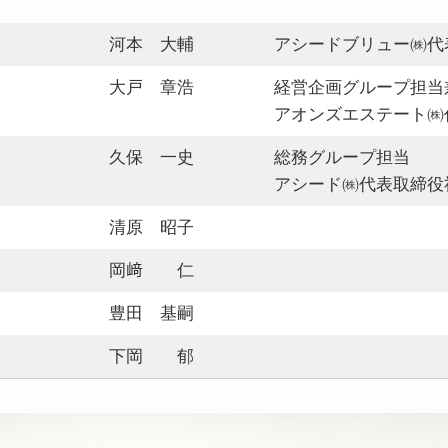
河本 大輔
アシードブリュー㈱代
大戸 章浩
経営企画グループ担当
アオンズエステート㈱
久保 一史
総務グループ担当
アシード㈱代表取締役
清原 昭子
岡﨑 仁
豊田 基嗣
下岡 郁