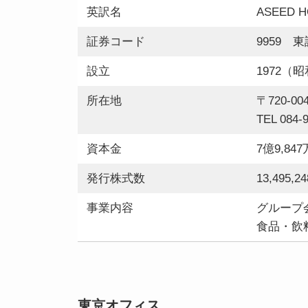
英訳名
ASEED H
証券コード
9959 
設立
1972（昭
所在地
〒720-
TEL 084-
資本金
7億9,84
発行株式数
13,495,2
事業内容
グループ
食品・飲
東京オフィス