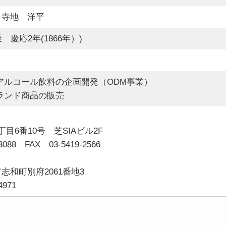
 寺地 洋平
 慶応2年(1866年）)
アルコール飲料の企画開発（ODM事業）
ランド商品の販売
6番10号 芝SIAビル2F
088 FAX 03-5419-2566
和町別府2061番地3
4971