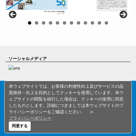
0
1
2
ソーシャルメディア
本ウェブサイトでは、お客様の利便性向上及びサービスの品
Copyright© ASEED HOLDINGS CO.,LTD. All rights reserved.
質維持・向上を目的としてクッキーを使用しています。本ウ
お酒は20歳になってから。飲酒運転は法律で禁じられてい
ェブサイトの閲覧を続行した場合は、クッキーの使用に同意
ます。
したものとします。詳細につきましては本ウェブサイトのプ
妊娠中や授乳期の飲酒は、胎児・乳児の発育に悪影響を与
ライバシーポリシーをご確認ください。 ≫
えるおそれがあります。
プライバシーポリシー
飲酒は適量を。のんだあとはリサイクル。
同意する