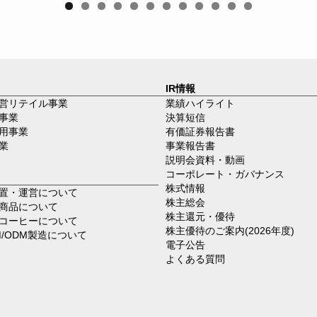
0
1
2
IR情報
営リテイル事業
業績ハイライト
事業
決算短信
用事業
有価証券報告書
業
事業報告書
説明会資料・動画
コーポレート・ガバナンス
株式情報
置・運営について
株主総会
商品について
株主還元・優待
コーヒーについて
株主優待のご案内(2026年度)
M/ODM製造について
電子公告
よくある質問