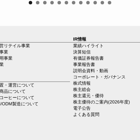
0
1
2
IR情報
営リテイル事業
業績ハイライト
事業
決算短信
用事業
有価証券報告書
業
事業報告書
説明会資料・動画
コーポレート・ガバナンス
株式情報
置・運営について
株主総会
商品について
株主還元・優待
コーヒーについて
株主優待のご案内(2026年度)
M/ODM製造について
電子公告
よくある質問