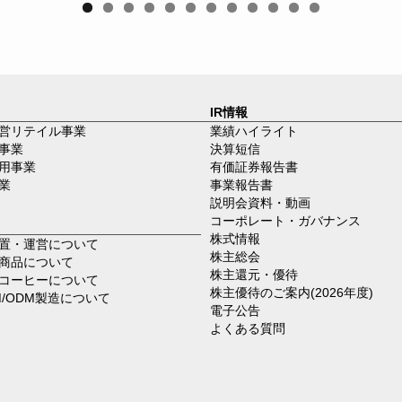
0
1
2
IR情報
営リテイル事業
業績ハイライト
事業
決算短信
用事業
有価証券報告書
業
事業報告書
説明会資料・動画
コーポレート・ガバナンス
株式情報
置・運営について
株主総会
商品について
株主還元・優待
コーヒーについて
株主優待のご案内(2026年度)
M/ODM製造について
電子公告
よくある質問